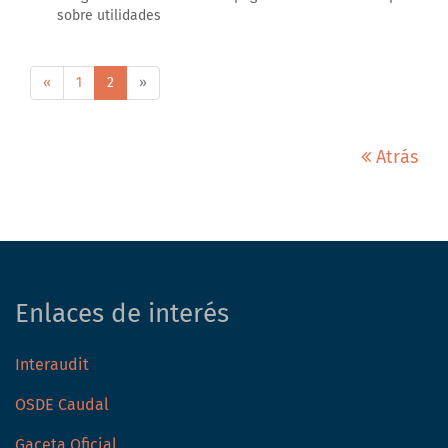
sobre utilidades
«
1
2
»
Atrás
Enlaces de interés
Interaudit
OSDE Caudal
Gaceta Oficial