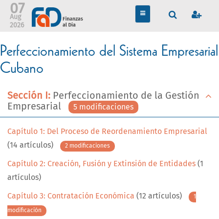
07
TOGGLE
Aug
NAVIGATION
2026
Perfeccionamiento del Sistema Empresarial
Cubano
Sección I:
Perfeccionamiento de la Gestión
Empresarial
5 modificaciones
Capítulo 1: Del Proceso de Reordenamiento Empresarial
(14 artículos)
2 modificaciones
Capítulo 2: Creación, Fusión y Extinsión de Entidades
(1
artículos)
Capítulo 3: Contratación Económica
(12 artículos)
1
modificación