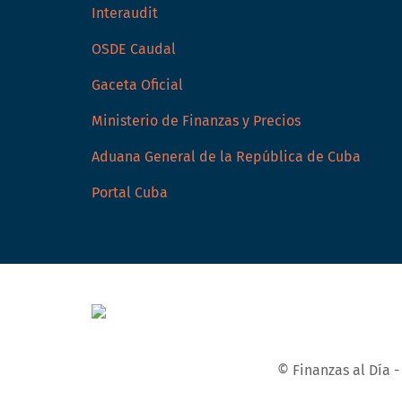
Interaudit
OSDE Caudal
Gaceta Oficial
Ministerio de Finanzas y Precios
Aduana General de la República de Cuba
Portal Cuba
© Finanzas al Día 