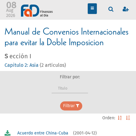
08
TOGGLE
Aug
NAVIGATION
2026
Manual de Convenios Internacionales
para evitar la Doble Imposicion
S
ección I
Capitulo 2: Asia
(2 artículos)
Filtrar por:
Título
Filtrar
Orden:
Acuerdo entre China-Cuba
(2001-04-12)